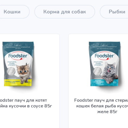
Кошки
Корма для собак
Рыбки
odster пауч для котят
Foodster пауч для стер
йка кусочки в соусе 85г
кошек белая рыба кусо
желе 85г