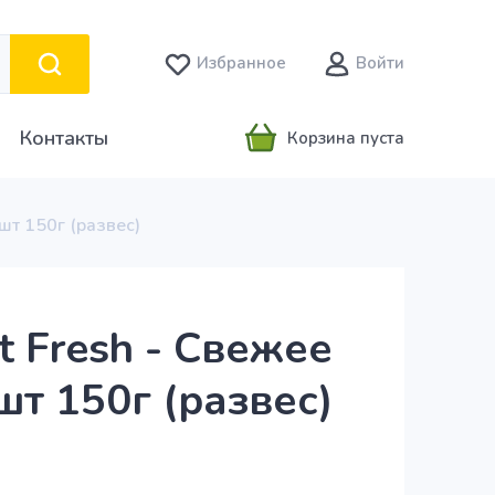
Избранное
Войти
Контакты
Корзина пуста
шт 150г (развес)
 Fresh - Свежее
шт 150г (развес)