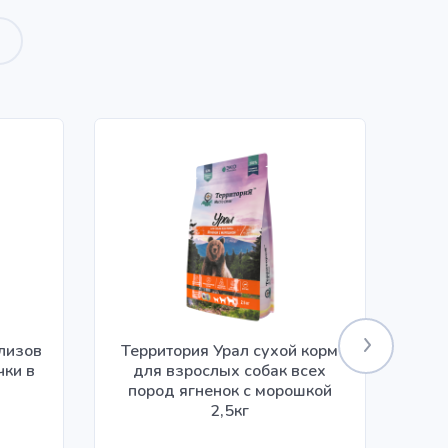
илизов
Территория Урал сухой корм
чки в
для взрослых собак всех
ко
пород ягненок с морошкой
2,5кг