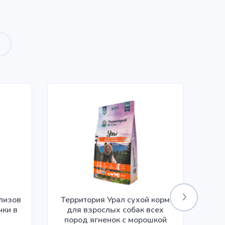
илизов
Территория Урал сухой корм
чки в
для взрослых собак всех
ко
пород ягненок с морошкой