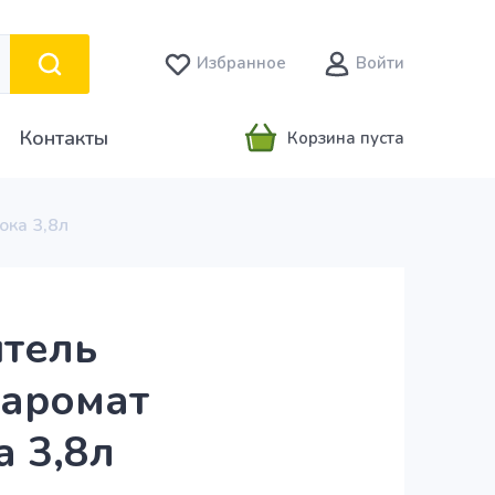
Избранное
Войти
Контакты
Корзина пуста
ока 3,8л
итель
 аромат
а 3,8л