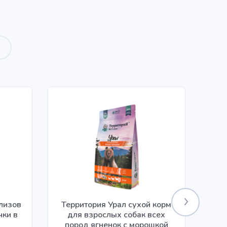
илизов
Территория Урал сухой корм
чки в
для взрослых собак всех
ко
пород ягненок с морошкой