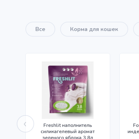
Все
Корма для кошек
Freshlit наполнитель
Fo
силикагелевый аромат
инде
зеленого яблока 3,8л