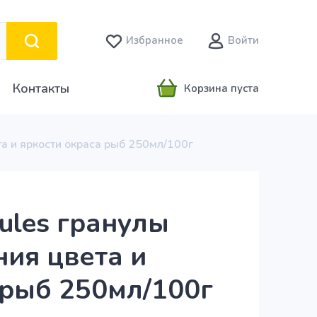
Избранное
Войти
Контакты
Корзина пуста
та и яркости окраса рыб 250мл/100г
nules гранулы
ния цвета и
 рыб 250мл/100г