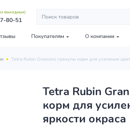
без выходных)
7-80-51
тзывы
Покупателям
О компании
ок
Tetra Rubin Granules гранулы корм для усиления цве
Tetra Rubin Gra
корм для усиле
яркости окраса