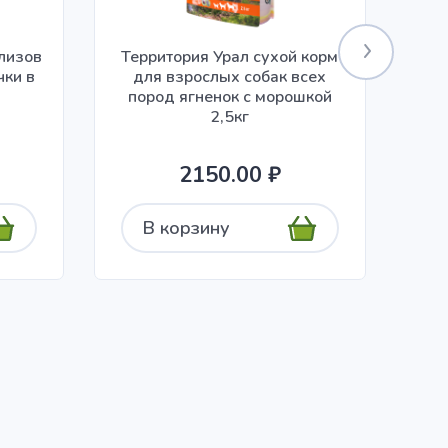
илизов
Территория Урал сухой корм
чки в
для взрослых собак всех
ко
пород ягненок с морошкой
2,5кг
2150.00 ₽
В корзину