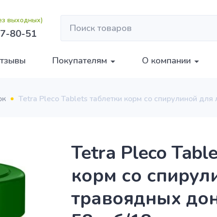
без выходных)
7-80-51
тзывы
Покупателям
О компании
ок
Tetra Pleco Tablets таблетки корм со спирулиной д
Tetra Pleco Tabl
корм со спирул
травоядных до