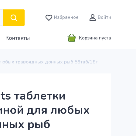
Избранное
Войти
Контакты
Корзина пуста
ля любых травоядных донных рыб 58таб/18г
ets таблетки
иной для любых
нных рыб