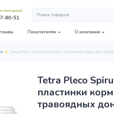
без выходных)
7-80-51
тзывы
Покупателям
О компании
ок
Tetra Pleco SpirulinaWafers пластинки корм для лю
Tetra Pleco Spir
пластинки корм
травоядных дон