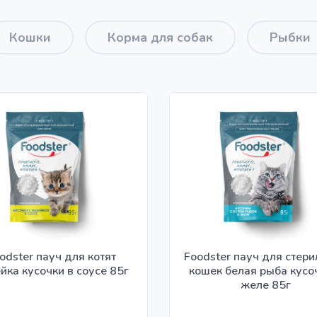
Кошки
Корма для собак
Рыбки
odster пауч для котят
Foodster пауч для стер
йка кусочки в соусе 85г
кошек белая рыба кусо
желе 85г