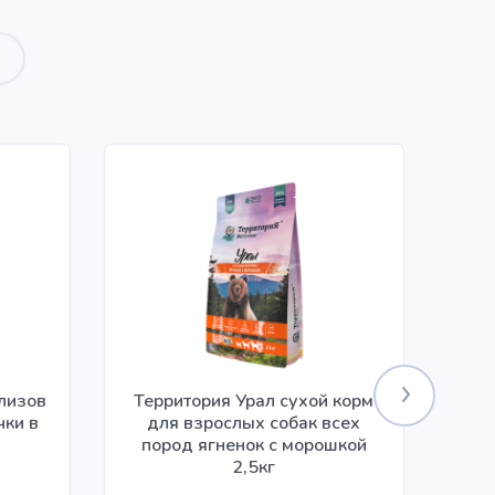
илизов
Территория Урал сухой корм
чки в
для взрослых собак всех
ко
пород ягненок с морошкой
2,5кг