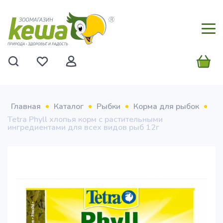
Главная
Каталог
Рыбки
Корма для рыбок
Tetra Phyll хлопья корм с растительными
ингредиентами для всех видов рыб 12г