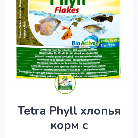
Tetra Phyll хлопья
корм с