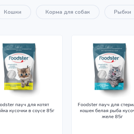
Кошки
Корма для собак
Рыбки
odster пауч для котят
Foodster пауч для стер
йка кусочки в соусе 85г
кошек белая рыба кусо
желе 85г