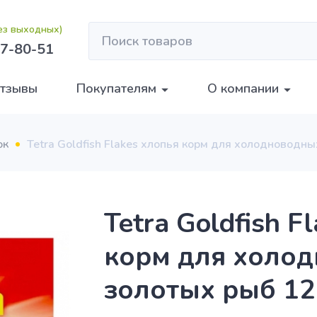
без выходных)
7-80-51
тзывы
Покупателям
О компании
ок
Tetra Goldfish Flakes хлопья корм для холодноводн
Tetra Goldfish F
корм для холо
золотых рыб 12