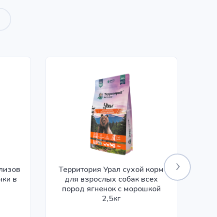
илизов
Территория Урал сухой корм
чки в
для взрослых собак всех
ко
пород ягненок с морошкой
2,5кг