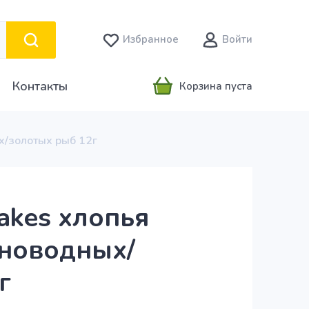
Избранное
Войти
Контакты
Корзина пуста
ых/золотых рыб 12г
lakes хлопья
дноводных/
г