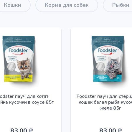
Кошки
Корма для собак
Рыбки
odster пауч для котят
Foodster пауч для стер
йка кусочки в соусе 85г
кошек белая рыба кусо
желе 85г
83.00 ₽
83.00 ₽