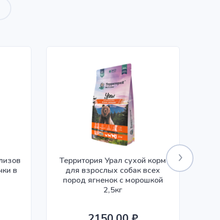
илизов
Территория Урал сухой корм
чки в
для взрослых собак всех
ко
пород ягненок с морошкой
2,5кг
2150.00 ₽