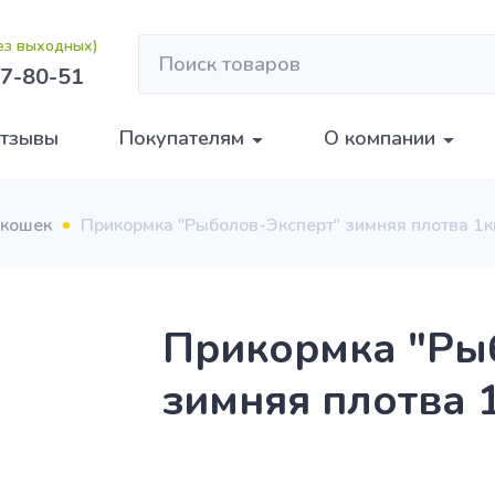
без выходных)
7-80-51
тзывы
Покупателям
О компании
 кошек
Прикормка "Рыболов-Эксперт" зимняя плотва 1к
Прикормка "Ры
зимняя плотва 