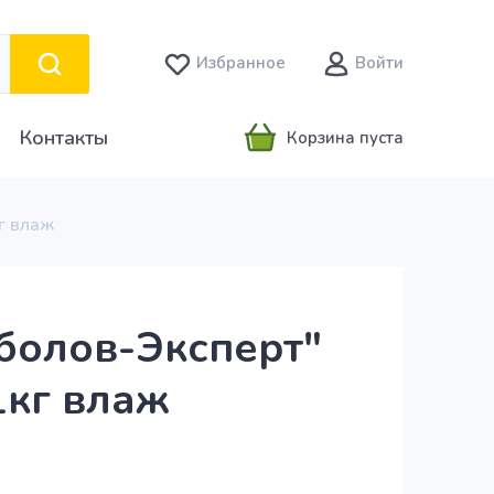
Избранное
Войти
Контакты
Корзина пуста
г влаж
болов-Эксперт"
1кг влаж