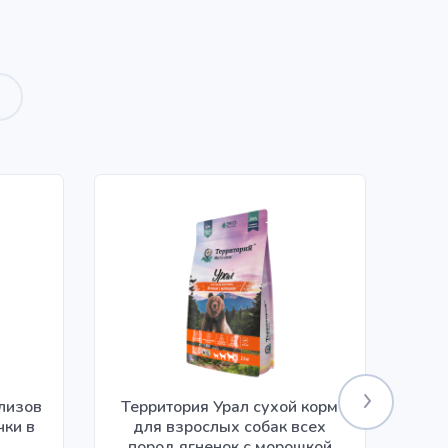
илизов
Территория Урал сухой корм
чки в
для взрослых собак всех
ко
пород ягненок с морошкой