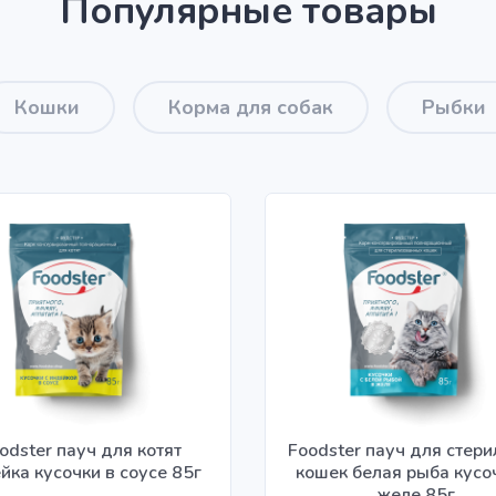
Популярные товары
Кошки
Корма для собак
Рыбки
odster пауч для котят
Foodster пауч для стер
йка кусочки в соусе 85г
кошек белая рыба кусо
желе 85г