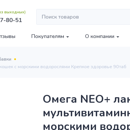
без выходных)
7-80-51
тзывы
Покупателям
О компании
бавки
кошек с морскими водорослями Крепкое здоровье 90таб
Омега NEO+ ла
мультивитаминн
морскими водо