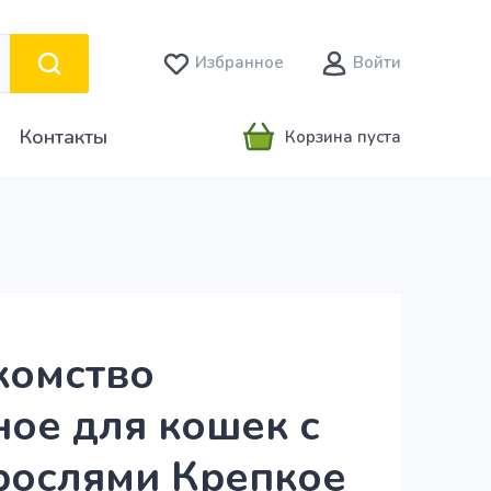
Избранное
Войти
Контакты
Корзина пуста
комство
ое для кошек с
рослями Крепкое