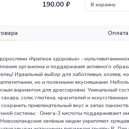
190.00 ₽
В корзину
товара
Оплата
дорослями «Крепкое здоровье» - мультивитаминное
пления организма и поддержания активного образ
делец! Идеальный выбор для заботливых хозяев, к
 аппетитными, но и полезными вкусняшками. Небол
сным вариантом для дрессировки. Уникальный сос
сахара, соли, глютена, красителей и искусственны
 сохранить привлекательный вкус и запах лакомств
нной системы; · Омега-3 кислоты поддерживают и
· Новозеландские зелёные мидии укрепляют хрящеву
натуральным источником витаминов группы В. Для