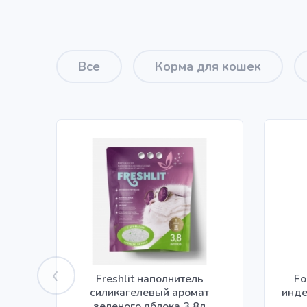
Все
Корма для кошек
Freshlit наполнитель
Fo
силикагелевый аромат
инде
зеленого яблока 3,8л