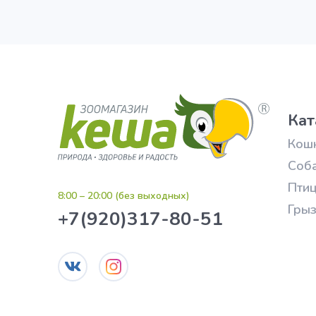
Кат
Кош
Соб
Пти
8:00 – 20:00 (без выходных)
Гры
+7(920)317-80-51