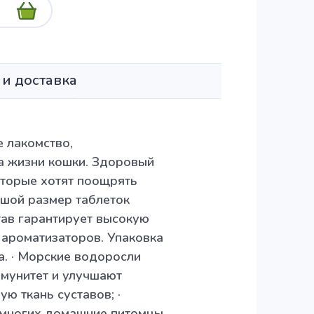
 и доставка
 лакомство,
а жизни кошки. Здоровый
оторые хотят поощрять
ьшой размер таблеток
тав гарантирует высокую
х ароматизаторов. Упаковка
а. · Морские водоросли
ммунитет и улучшают
ю ткань суставов; ·
 многих домашние питомцы