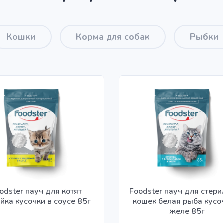
Кошки
Корма для собак
Рыбки
odster пауч для котят
Foodster пауч для стер
йка кусочки в соусе 85г
кошек белая рыба кусо
желе 85г