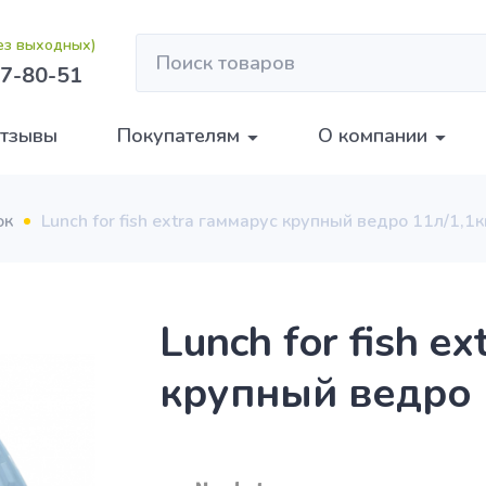
без выходных)
7-80-51
тзывы
Покупателям
О компании
ок
Lunch for fish extra гаммарус крупный ведро 11л/1,1к
Lunch for fish e
крупный ведро 