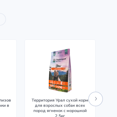
илизов
Территория Урал сухой корм
чки в
для взрослых собак всех
ко
пород ягненок с морошкой
2,5кг