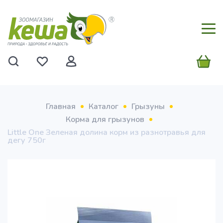
Главная
Каталог
Грызуны
Корма для грызунов
Little One Зеленая долина корм из разнотравья для
дегу 750г