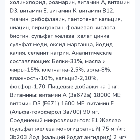
холинхлорид, розмарин, витамин А, витамин
D3, витамин Е, витамин К, витамин B12,
тиамин, рибофлавин, пантотенат кальция,
ниацин, пиридоксин, фолиевая кислота,
биотин, сульфат железа, хелат цинка,
сульфат меди, оксид марганца, йодид
калия, селенит натрия. Аналитические
составляющие: Белки-31%, масла и
жиры-15%, клетчатка-2,5%, зола-8%,
влажность-10%, кальций-2,10%,
фосфор-1,70. Пищевые добавки на 1 кг:
Витамины: витамин А (3a672a) 18000 МЕ;
витамин D3 (E671) 1600 МЕ; витамин Е
(Альфа-токоферол 3a700) 90 мг.
Соединений микроэлементов: E1 Железо
(cульфат железа моногидратный) 75 мг/кг;
3b203 Йод (кальций йодат ангидрид) 2 мг/