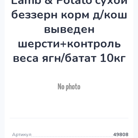
Lamb & Potato cухой
беззерн корм д/кош
выведен
шерсти+контроль
веса ягн/батат 10кг
Артикул
49808