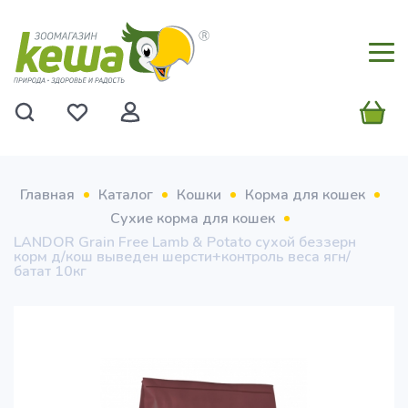
Главная
Каталог
Кошки
Корма для кошек
Сухие корма для кошек
LANDOR Grain Free Lamb & Potato cухой беззерн
корм д/кош выведен шерсти+контроль веса ягн/
батат 10кг