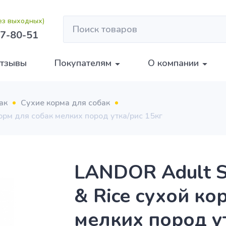
без выходных)
7-80-51
тзывы
Покупателям
О компании
ак
Сухие корма для собак
орм для собак мелких пород утка/рис 15кг
LANDOR Adult S
& Rice сухой ко
мелких пород у