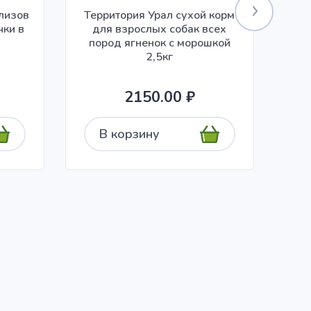
илизов
Территория Урал сухой корм
чки в
для взрослых собак всех
ко
пород ягненок с морошкой
2,5кг
2150.00 ₽
В корзину