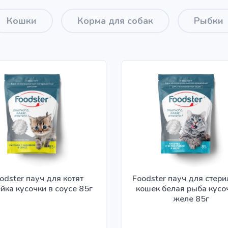
Кошки
Корма для собак
Рыбки
odster пауч для котят
Foodster пауч для стер
йка кусочки в соусе 85г
кошек белая рыба кусо
желе 85г