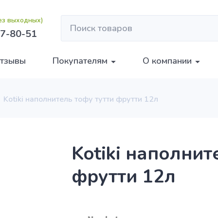
без выходных)
7-80-51
тзывы
Покупателям
О компании
Kotiki наполнитель тофу тутти фрутти 12л
Kotiki наполнит
фрутти 12л