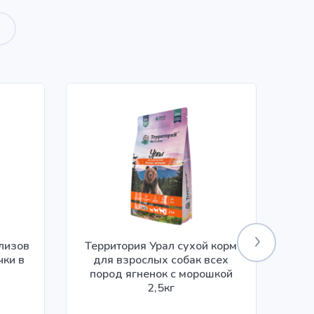
илизов
Территория Урал сухой корм
чки в
для взрослых собак всех
ко
пород ягненок с морошкой
2,5кг