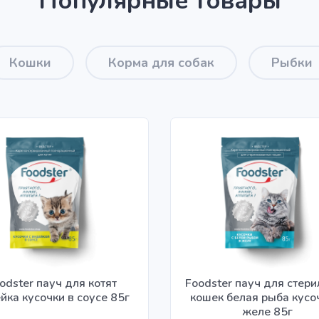
Популярные товары
Кошки
Корма для собак
Рыбки
odster пауч для котят
Foodster пауч для стер
йка кусочки в соусе 85г
кошек белая рыба кусо
желе 85г