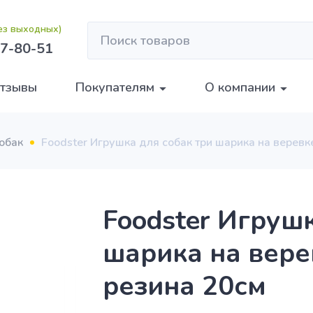
без выходных)
7-80-51
тзывы
Покупателям
О компании
обак
Foodster Игрушка для собак три шарика на веревк
Foodster Игрушк
шарика на вере
резина 20см