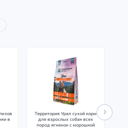
илизов
Территория Урал сухой корм
чки в
для взрослых собак всех
ко
пород ягненок с морошкой