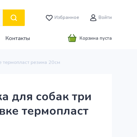
Избранное
Войти
Контакты
Корзина пуста
е термопласт резина 20см
а для собак три
вке термопласт