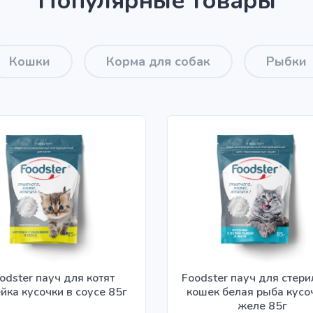
Популярные товары
Кошки
Корма для собак
Рыбки
odster пауч для котят
Foodster пауч для стер
йка кусочки в соусе 85г
кошек белая рыба кусо
желе 85г