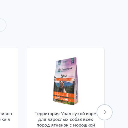
илизов
Территория Урал сухой корм
чки в
для взрослых собак всех
ко
пород ягненок с морошкой