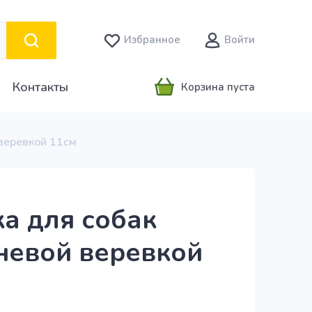
Избранное
Войти
Контакты
Корзина пуста
 веревкой 11см
ка для собак
невой веревкой