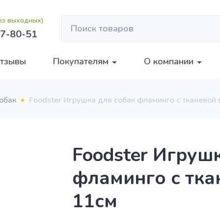
без выходных)
7-80-51
тзывы
Покупателям
О компании
обак
Foodster Игрушка для собак фламинго с тканевой
Foodster Игруш
фламинго с тка
11см