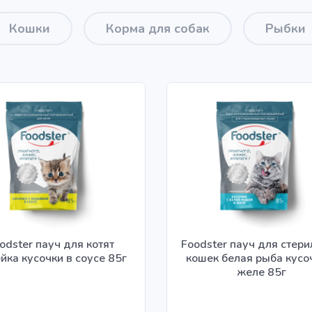
Кошки
Корма для собак
Рыбки
odster пауч для котят
Foodster пауч для стер
йка кусочки в соусе 85г
кошек белая рыба кусо
желе 85г