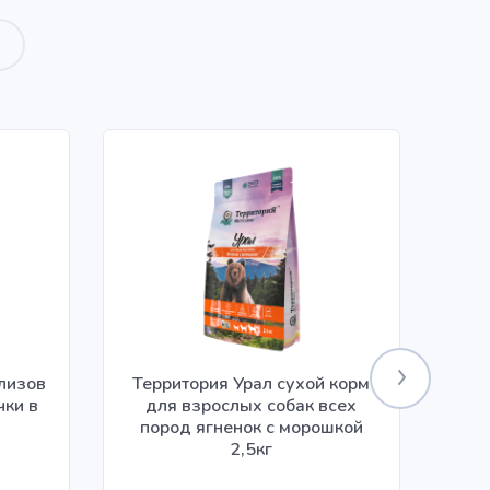
илизов
Территория Урал сухой корм
чки в
для взрослых собак всех
ко
пород ягненок с морошкой
2,5кг