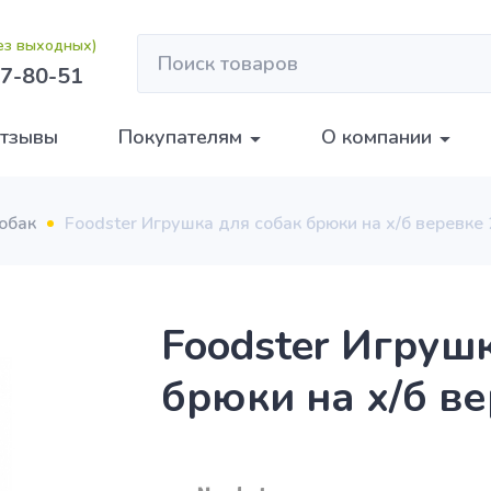
без выходных)
7-80-51
тзывы
Покупателям
О компании
обак
Foodster Игрушка для собак брюки на х/б веревке
Foodster Игруш
брюки на х/б в