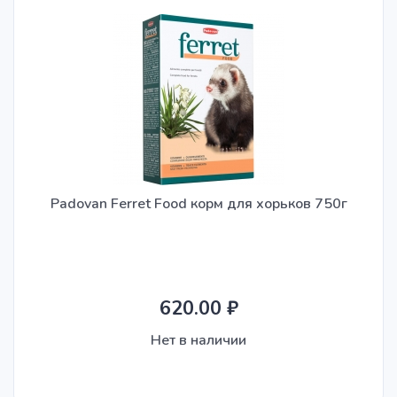
Сортировать
Сначала популярные
По убыванию цены
По возрастанию цены
По наименованию
Padovan Ferret Food корм для хорьков 750г
Стоимость
193.00 ₽
-
2100.00 ₽
620.00 ₽
Страна происхождения
Нет в наличии