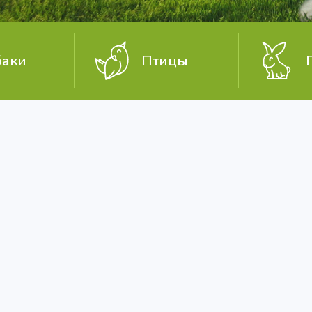
баки
Птицы