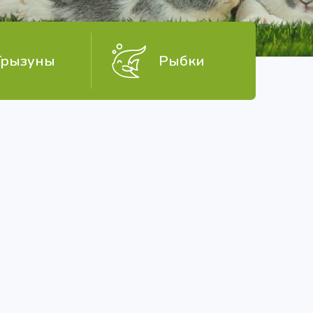
Грызуны
Рыбки