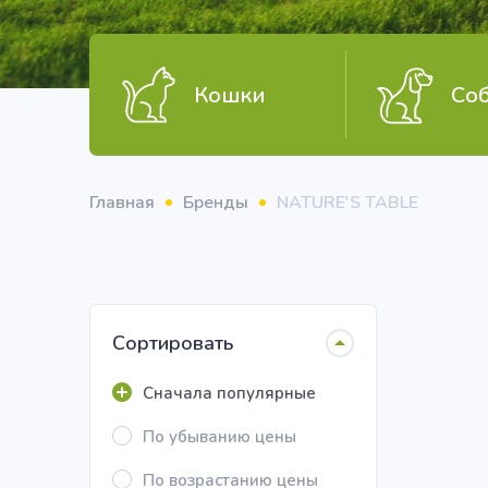
Кошки
Со
Главная
Бренды
NATURE'S TABLE
Сортировать
Сначала популярные
По убыванию цены
По возрастанию цены